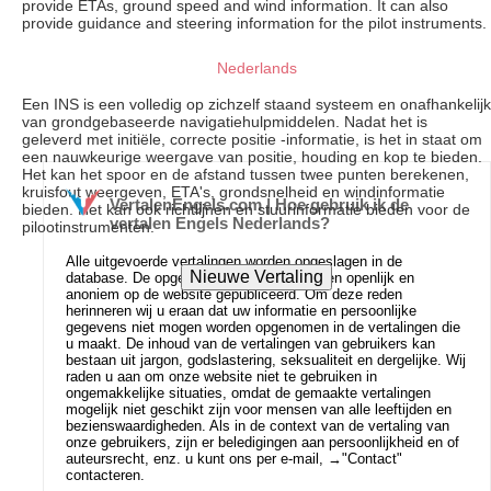
provide ETAs, ground speed and wind information. It can also
provide guidance and steering information for the pilot instruments.
Nederlands
Een INS is een volledig op zichzelf staand systeem en onafhankelijk
van grondgebaseerde navigatiehulpmiddelen. Nadat het is
geleverd met initiële, correcte positie -informatie, is het in staat om
een ​​nauwkeurige weergave van positie, houding en kop te bieden.
Het kan het spoor en de afstand tussen twee punten berekenen,
kruisfout weergeven, ETA's, grondsnelheid en windinformatie
VertalenEngels.com | Hoe gebruik ik de
bieden. Het kan ook richtlijnen en stuurinformatie bieden voor de
vertalen Engels Nederlands?
pilootinstrumenten.
Alle uitgevoerde vertalingen worden opgeslagen in de
database. De opgeslagen gegevens worden openlijk en
anoniem op de website gepubliceerd. Om deze reden
herinneren wij u eraan dat uw informatie en persoonlijke
gegevens niet mogen worden opgenomen in de vertalingen die
u maakt. De inhoud van de vertalingen van gebruikers kan
bestaan uit jargon, godslastering, seksualiteit en dergelijke. Wij
raden u aan om onze website niet te gebruiken in
ongemakkelijke situaties, omdat de gemaakte vertalingen
mogelijk niet geschikt zijn voor mensen van alle leeftijden en
bezienswaardigheden. Als in de context van de vertaling van
onze gebruikers, zijn er beledigingen aan persoonlijkheid en of
auteursrecht, enz. u kunt ons per e-mail, →
"Contact"
contacteren.